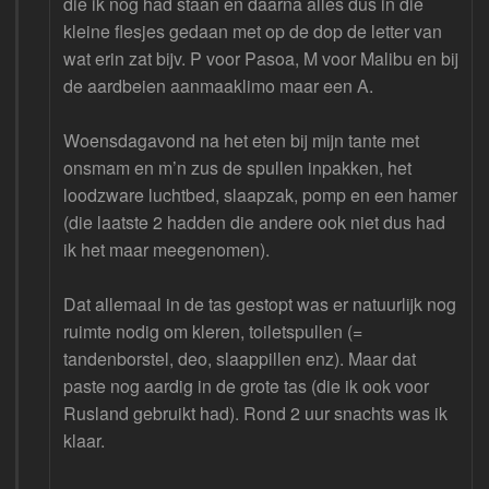
die ik nog had staan en daarna alles dus in die
kleine flesjes gedaan met op de dop de letter van
wat erin zat bijv. P voor Pasoa, M voor Malibu en bij
de aardbeien aanmaaklimo maar een A.
Woensdagavond na het eten bij mijn tante met
onsmam en m’n zus de spullen inpakken, het
loodzware luchtbed, slaapzak, pomp en een hamer
(die laatste 2 hadden die andere ook niet dus had
ik het maar meegenomen).
Dat allemaal in de tas gestopt was er natuurlijk nog
ruimte nodig om kleren, toiletspullen (=
tandenborstel, deo, slaappillen enz). Maar dat
paste nog aardig in de grote tas (die ik ook voor
Rusland gebruikt had). Rond 2 uur snachts was ik
klaar.