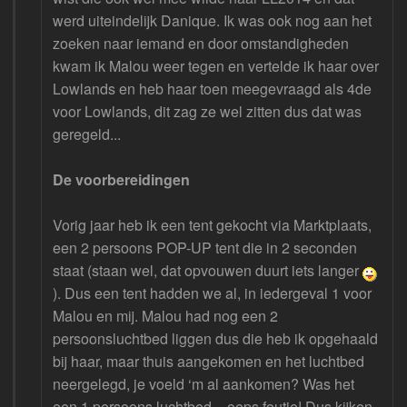
werd uiteindelijk Danique. Ik was ook nog aan het
zoeken naar iemand en door omstandigheden
kwam ik Malou weer tegen en vertelde ik haar over
Lowlands en heb haar toen meegevraagd als 4de
voor Lowlands, dit zag ze wel zitten dus dat was
geregeld...
De voorbereidingen
Vorig jaar heb ik een tent gekocht via Marktplaats,
een 2 persoons POP-UP tent die in 2 seconden
staat (staan wel, dat opvouwen duurt iets langer
). Dus een tent hadden we al, in iedergeval 1 voor
Malou en mij. Malou had nog een 2
persoonsluchtbed liggen dus die heb ik opgehaald
bij haar, maar thuis aangekomen en het luchtbed
neergelegd, je voeld ‘m al aankomen? Was het
een 1 persoons luchtbed – oeps foutje! Dus kijken