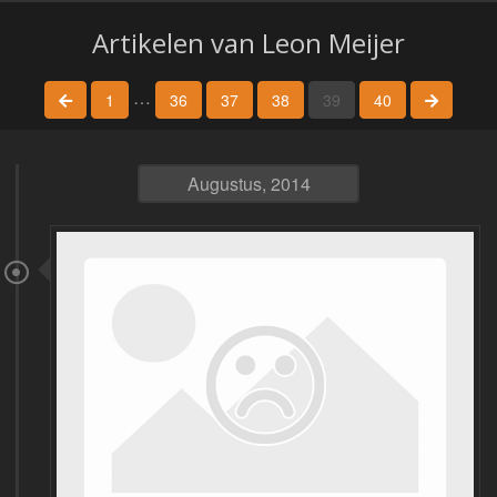
Artikelen van Leon Meijer
…
vorige pagina
volgend
1
36
37
38
39
40
Augustus, 2014