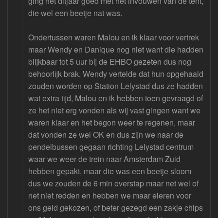
ging het ditjaar goed met het invouwen van de tent,
die wel een beetje nat was.
Ondertussen waren Malou en ik klaar voor vertrek
maar Wendy en Danique nog niet want die hadden
blijkbaar tot 5 uur bij de EHBO gezeten dus nog
behoorlijk brak. Wendy vertelde dat hun opgehaald
zouden worden op Station Lelystad dus ze hadden
wat extra tijd, Malou en ik hebben toen gevraagd of
ze het niet erg vonden als wij vast gingen want we
waren klaar en het begon weer te regenen, maar
dat vonden ze wel OK en dus zijn we naar de
pendelbussen gegaan richting Lelystad centrum
waar we weer de trein naar Amsterdam Zuid
hebben gepakt, maar die was een beetje sloom
dus we zouden de 6 min overstap maar net wel of
net niet redden en hebben we maar eieren voor
ons geld gekozen, of beter gezegd een zakje chips