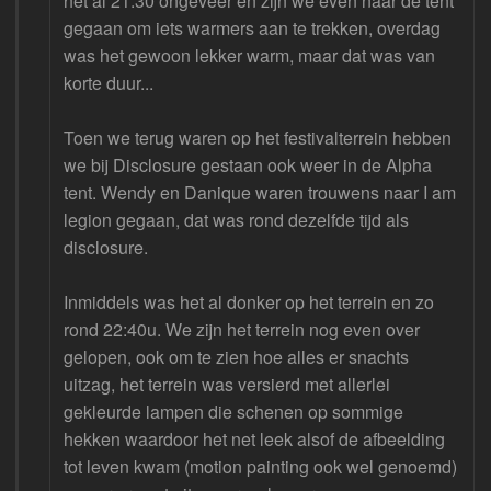
het al 21:30 ongeveer en zijn we even naar de tent
gegaan om iets warmers aan te trekken, overdag
was het gewoon lekker warm, maar dat was van
korte duur...
Toen we terug waren op het festivalterrein hebben
we bij Disclosure gestaan ook weer in de Alpha
tent. Wendy en Danique waren trouwens naar I am
legion gegaan, dat was rond dezelfde tijd als
disclosure.
Inmiddels was het al donker op het terrein en zo
rond 22:40u. We zijn het terrein nog even over
gelopen, ook om te zien hoe alles er snachts
uitzag, het terrein was versierd met allerlei
gekleurde lampen die schenen op sommige
hekken waardoor het net leek alsof de afbeelding
tot leven kwam (motion painting ook wel genoemd)