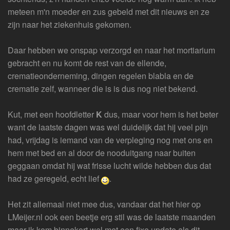
meteen m'n moeder en zus gebeld met dit nieuws en ze
zijn naar het ziekenhuis gekomen.
Daar hebben we onspap verzorgd en naar het mortiarium
gebracht en nu komt de rest van de ellende,
crematieonderneming, dingen regelen blabla en de
crematie zelf, wanneer die is is dus nog niet bekend.
Kut, met een hoofdletter
K
dus, maar voor hem is het beter
want de laatste dagen was wel duidelijk dat hij veel pijn
had, vrijdag is iemand van de verpleging nog met ons en
hem met bed en al door de nooduitgang naar buiten
geggaan omdat hij wat frisse lucht wilde hebben dus dat
had ze geregeld, echt lief
.
Het zit allemaal niet mee dus, vandaar dat het hier op
LMeijer.nl ook een beetje erg stil was de laatste maanden
maar ik kom binnekort wel met een fixe update als dit