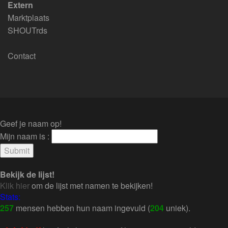
Extern
Marktplaats
SHOUTrds
Contact
Geef je naam op!
Mijn naam is :
Bekijk de lijst!
Klik hier
om de lijst met namen te bekijken!
Stats:
257
mensen hebben hun naam ingevuld (
204
uniek).