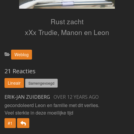
Rust zacht
xXx Trudie, Manon en Leon
Categorieën:
Weblog
21 Reacties
Lineair
Samengevoegd
ERIK-JAN ZUIDBERG
OVER 12 YEARS AGO
gecondoleerd Leon en familie met dit verlies.
Veel sterkte in deze moeilijke tijd
Beantwoorden
#1