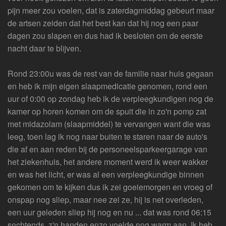
pijn meer zou voelen, dat is zaterdagmiddag gebeurt maar
de artsen zeiden dat het best kan dat hij nog een paar
dagen zou slapen en dus had ik besloten om de eerste
nacht daar te blijven.
Rond 23:00u was de rest van de familie naar huis gegaan
en heb ik mijn eigen slaapmedicatie genomen, rond een
uur of 0:00 op zondag heb ik de verpleegkundigen nog de
kamer op horen komen om de spuit die in zo'n pomp zat
met midazolam (slaapmiddel) te vervangen want die was
leeg, toen lag ik nog naar buiten te staren naar de auto's
die af en aan reden bij de personeelsparkeergarage van
het ziekenhuis, het andere moment werd ik weer wakker
en was het licht, er was al een verpleegkundige binnen
gekomen om te kijken dus ik zei goeiemorgen en vroeg of
onspap nog sliep, maar nee zei ze, hij is net overleden,
een uur geleden sliep hij nog en nu ... dat was rond 06:15
sochtends, z'n handen enzo voelde nog warm aan. Ik heb