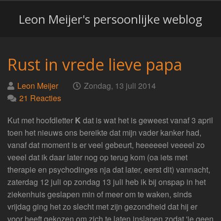
Leon Meijer's persoonlijke weblog
Rust in vrede lieve papa
Geplaatst
op
Leon Meijer
Zondag, 13 juli 2014
door
21 Reacties
Kut met hoofdletter
K
dat is wat het is geweest vanaf 3 april
toen het nieuws ons bereikte dat mijn vader kanker had,
vanaf dat moment is er veel gebeurt, heeeeeel veeeel zo
veeel dat ik daar later nog op terug kom (oa iets met
therapie en psychodinges nja dat later, eerst dit) vannacht,
zaterdag 12 juli op zondag 13 juli heb ik bij onspap in het
ziekenhuis geslapen min of meer om te waken, sinds
vrijdag ging het zo slecht met zijn gezondheid dat hij er
voor heeft gekozen om zich te laten inslapen zodat 'ie geen