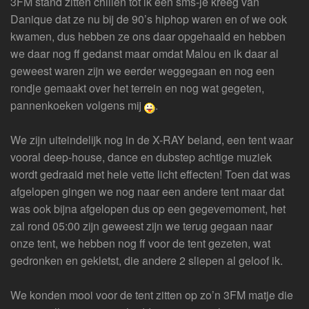
3FM stand zitten chillen tot ik een sms-je kreeg van
Danique dat ze nu bij de 90’s hiphop waren en of we ook
kwamen, dus hebben ze ons daar opgehaald en hebben
we daar nog ff gedanst maar omdat Malou en ik daar al
geweest waren zijn we eerder weggegaan en nog een
rondje gemaakt over het terrein en nog wat gegeten,
pannenkoeken volgens mij
.
We zijn uiteindelijk nog in de X-RAY beland, een tent waar
vooral deep-house, dance en dubstep achtige muziek
wordt gedraaid met hele vette licht effecten! Toen dat was
afgelopen gingen we nog naar een andere tent maar dat
was ook bijna afgelopen dus op een gegevemoment, het
zal rond 05:00 zijn geweest zijn we terug gegaan naar
onze tent, we hebben nog ff voor de tent gezeten, wat
gedronken en gekletst, die andere 2 sliepen al geloof ik.
We konden mooi voor de tent zitten op zo’n 3FM matje die