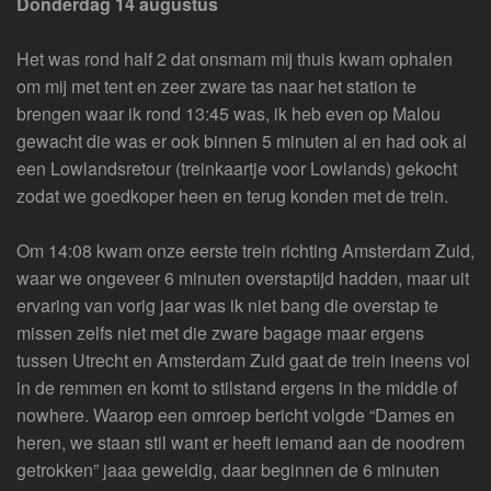
Donderdag 14 augustus
Het was rond half 2 dat onsmam mij thuis kwam ophalen
om mij met tent en zeer zware tas naar het station te
brengen waar ik rond 13:45 was, ik heb even op Malou
gewacht die was er ook binnen 5 minuten al en had ook al
een Lowlandsretour (treinkaartje voor Lowlands) gekocht
zodat we goedkoper heen en terug konden met de trein.
Om 14:08 kwam onze eerste trein richting Amsterdam Zuid,
waar we ongeveer 6 minuten overstaptijd hadden, maar uit
ervaring van vorig jaar was ik niet bang die overstap te
missen zelfs niet met die zware bagage maar ergens
tussen Utrecht en Amsterdam Zuid gaat de trein ineens vol
in de remmen en komt to stilstand ergens in the middle of
nowhere. Waarop een omroep bericht volgde “Dames en
heren, we staan stil want er heeft iemand aan de noodrem
getrokken” jaaa geweldig, daar beginnen de 6 minuten