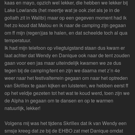
kaas en mayo, opzich wel lekker, die hebben we lekker bij
Lake Lowlands (het meertje wat je ook ziet als je in de
goliath zit in Walibi) maar op een gegeven moment had ik
het zo koud dat Malou en ik naar de camping zijn gegaan
om ff mijn (regen)jas te halen, en dat scheelde toch al qua
temperatuur.
Ik had mijn telefoon op vliegtuigstand staan dus kwam er
laat achter dat Wendy en Danique ook naar de tent zouden
gaan voor een jas maar uiteindelijk kwamen we ze dus
tegen bij de camping/tent en zijn we daarna met z’n 4e
weer naar het festivalterrein gegaan om naar het optreden
van Skrillex te gaan kijken en luisteren, we hebben eerst ff
op het veldje gezeten tot het wat te koud werd, toen zijn we
de Alpha in gegaan om te dansen en op te warmen
natuurlijk, lekker!
Volgens mij was het tijdens Skrillex dat ik van Wendy een
smsje kreeg dat ze bij de EHBO zat met Danique omdat