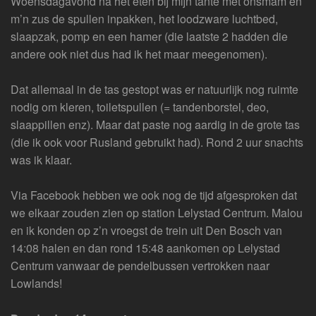
Woensdagavond na het eten bij mijn tante met onsmam en
m’n zus de spullen inpakken, het loodzware luchtbed,
slaapzak, pomp en een hamer (die laatste 2 hadden die
andere ook niet dus had ik het maar meegenomen).
Dat allemaal in de tas gestopt was er natuurlijk nog ruimte
nodig om kleren, toiletspullen (= tandenborstel, deo,
slaappillen enz). Maar dat paste nog aardig in de grote tas
(die ik ook voor Rusland gebruikt had). Rond 2 uur snachts
was ik klaar.
Via Facebook hebben we ook nog de tijd afgesproken dat
we elkaar zouden zien op station Lelystad Centrum. Malou
en ik konden op z’n vroegst de trein uit Den Bosch van
14:08 halen en dan rond 15:48 aankomen op Lelystad
Centrum vanwaar de pendelbussen vertrokken naar
Lowlands!