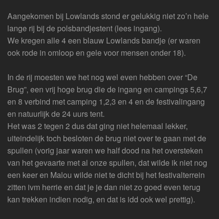
Aangekomen bij Lowlands stond er gelukkig niet zo’n hele
lange rij bij de polsbandjestent (lees ingang).
We kregen alle 4 een blauw Lowlands bandje (er waren
ook rode in omloop en gele voor mensen onder 18).
In de rij moesten we het nog wel even hebben over “De
Brug”, een vrij hoge brug die de ingang en campings 5,6,7
en 8 verbind met camping 1,2,3 en 4 en de festivalingang
en natuurlijk de 24 uurs tent.
Het was 2 tegen 2 dus dat ging niet helemaal lekker,
uiteindelijk toch besloten de brug niet over te gaan met de
spullen (vorig jaar waren we half dood na het oversteken
van het gevaarte met al onze spullen, dat wilde ik niet nog
een keer en Malou wilde niet te dicht bij het festivalterrein
zitten ivm herrie en dat je je dan niet zo goed even terug
kan trekken indien nodig, en dat is idd ook wel prettig).