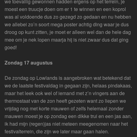
we toevallig gewonnen hadden ergens op het terrein, je
moest een truucje doen om er 1 te winnen en een koprol
was al voldoende dus zo gezegd zo gedaan en nu hebben
we allebei zo’n soort mega poster achtig ding waar je dus
droog op kunt zitten, je moet er alleen wel dan de hele dag
mee om je nek lopen maarja hij is niet zwaar dus dat ging
goed!
Zondag 17 augustus
De zondag op Lowlands is aangebroken wat betekend dat
we de laatste festivaldag in gegaan zijn, helaas pindakaas,
maar het leek ook wel of iemand met z’n vingers aan de
thermostaat van de zon heeft gezeten want zo liepen we
vrijdag nog met korte mauwen of zelfs helemaal zonder
mauwen moest je op zondag een dikke trui en een jas aan,
ik had mijn (regen)jas niet meteen meegenomen naar het
festivalterrein, die zijn we later maar gaan halen.