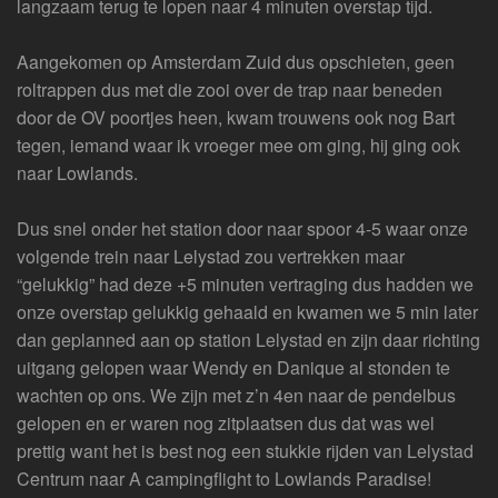
langzaam terug te lopen naar 4 minuten overstap tijd.
Aangekomen op Amsterdam Zuid dus opschieten, geen
roltrappen dus met die zooi over de trap naar beneden
door de OV poortjes heen, kwam trouwens ook nog Bart
tegen, iemand waar ik vroeger mee om ging, hij ging ook
naar Lowlands.
Dus snel onder het station door naar spoor 4-5 waar onze
volgende trein naar Lelystad zou vertrekken maar
“gelukkig” had deze +5 minuten vertraging dus hadden we
onze overstap gelukkig gehaald en kwamen we 5 min later
dan geplanned aan op station Lelystad en zijn daar richting
uitgang gelopen waar Wendy en Danique al stonden te
wachten op ons. We zijn met z’n 4en naar de pendelbus
gelopen en er waren nog zitplaatsen dus dat was wel
prettig want het is best nog een stukkie rijden van Lelystad
Centrum naar A campingflight to Lowlands Paradise!