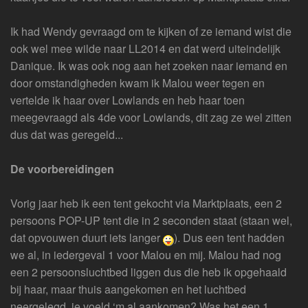
Ik had Wendy gevraagd om te kijken of ze iemand wist die
ook wel mee wilde naar LL2014 en dat werd uiteindelijk
Danique. Ik was ook nog aan het zoeken naar iemand en
door omstandigheden kwam ik Malou weer tegen en
vertelde ik haar over Lowlands en heb haar toen
meegevraagd als 4de voor Lowlands, dit zag ze wel zitten
dus dat was geregeld...
De voorbereidingen
Vorig jaar heb ik een tent gekocht via Marktplaats, een 2
persoons POP-UP tent die in 2 seconden staat (staan wel,
dat opvouwen duurt iets langer
). Dus een tent hadden
we al, in iedergeval 1 voor Malou en mij. Malou had nog
een 2 persoonsluchtbed liggen dus die heb ik opgehaald
bij haar, maar thuis aangekomen en het luchtbed
neergelegd, je voeld ‘m al aankomen? Was het een 1