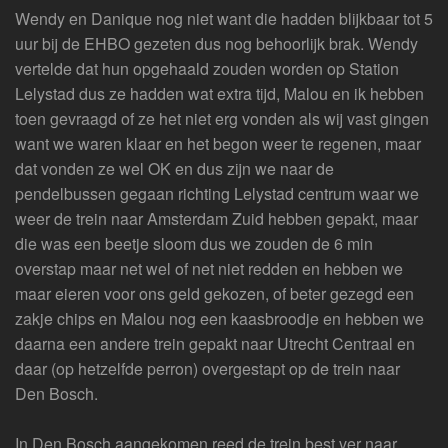
Wendy en Danique nog niet want die hadden blijkbaar tot 5
uur bij de EHBO gezeten dus nog behoorlijk brak. Wendy
vertelde dat hun opgehaald zouden worden op Station
Lelystad dus ze hadden wat extra tijd, Malou en ik hebben
toen gevraagd of ze het niet erg vonden als wij vast gingen
want we waren klaar en het begon weer te regenen, maar
dat vonden ze wel OK en dus zijn we naar de
pendelbussen gegaan richting Lelystad centrum waar we
weer de trein naar Amsterdam Zuid hebben gepakt, maar
die was een beetje sloom dus we zouden de 6 min
overstap maar net wel of net niet redden en hebben we
maar eieren voor ons geld gekozen, of beter gezegd een
zakje chips en Malou nog een kaasbroodje en hebben we
daarna een andere trein gepakt naar Utrecht Centraal en
daar (op hetzelfde perron) overgestapt op de trein naar
Den Bosch.
In Den Bosch aangekomen reed de trein best ver naar