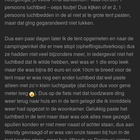
persoons luchtbed – oeps foutje! Dus kijken of er 2, 1
persoons luchtbedden in de al niet al te grote tent pasten,
maar dat ging gegarandeerd niet lukken.
Dus een paar dagen later ik de tent opgemeten en naar de
campingwinkel die er mee stopt (opheffingsuitverkoop) dus
ze hadden niet veel bijzonders meer, in iedergeval niet het
luchtbed dat ik wilde hebben, wel was er 1 die erop leek
maar die was bijna 80 euro en ook 10cm te breed voor de
tent maar er was nog een ander luchtbed dat wel paste
alleen met zo’n klein luchtgaatje (dat loopt dus voor gene
meter leeg
). Dus op de fiets met dat loodzware ding
weer terug naar huis en in de tent gelegd die ik inmiddels
weer had opgezet in de woonkamer. Gelukkig paste het
luchtbed in de tent maar daar was ook alles mee gezegd,
spullen konden er niet meer naast of achter staan, dus aan
Wendy gevraagd of er was van onze tassen bij hun in de
tent konden staan, maar hun (Wendy en Danique) wisten