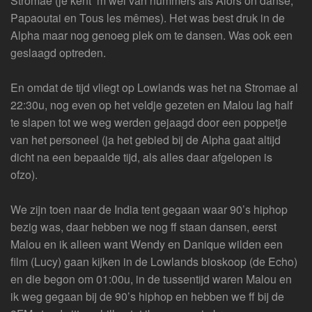
Stromae (je kent ‘m wel van nummers als Alors on danse,
Papaoutai en Tous les mêmes). Het was best druk in de
Alpha maar nog genoeg plek om te dansen. Was ook een
geslaagd optreden.
En omdat de tijd vliegt op Lowlands was het na Stromae al
22:30u, nog even op het veldje gezeten en Malou lag half
te slapen tot we weg werden gejaagd door een poppetje
van het personeel (ja het gebied bij de Alpha gaat altijd
dicht na een bepaalde tijd, als alles daar afgelopen is
ofzo).
We zijn toen naar de India tent gegaan waar 90’s hiphop
bezig was, daar hebben we nog ff staan dansen, eerst
Malou en ik alleen want Wendy en Danique wilden een
film (Lucy) gaan kijken in de Lowlands bioskoop (de Echo)
en die begon om 01:00u, in de tussentijd waren Malou en
ik weg gegaan bij de 90’s hiphop en hebben we ff bij de