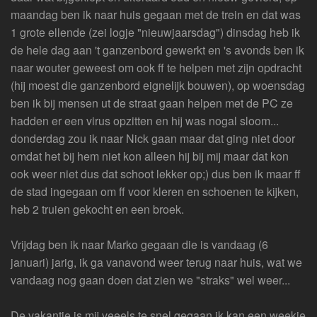
maandag ben ik naar huis gegaan met de trein en dat was
1 grote ellende (zei logje "nieuwjaarsdag") dinsdag heb ik
de hele dag aan 't ganzenbord gewerkt en 's avonds ben ik
naar wouter geweest om ook ff te helpen met zijn opdracht
(hij moest die ganzenbord eignelijk bouwen), op woensdag
ben ik bij mensen ut de straat gaan helpen met de PC ze
hadden er een virus opzitten en hij was nogal sloom...
donderdag zou ik naar Nick gaan maar dat ging niet door
omdat het bij hem niet kon alleen hij bij mij maar dat kon
ook weer niet dus dat schoot lekker op;) dus ben ik maar ff
de stad ingegaan om ff voor kleren en schoenen te kijken,
heb 2 truien gekocht en een broek.
Vrijdag ben ik naar Marko gegaan die is vandaag (6
januari) jarig, ik ga vanavond weer terug naar huis, wat we
vandaag nog gaan doen dat zien we "straks" wel weer...
De vakantie is mij veeels te snel gegaan ik kan een weekje