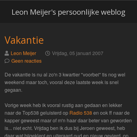
Leon Meijer's persoonlijke weblog
Vakantie
Geplaatst
op
Leon Meijer
Vrijdag, 05 januari 2007
door
Geen reacties
De vakantie is nu al zo'n 3 kwartier "voorbei" tis nog wel
weekend maar toch, vooral deze laatste week is snel
gegaan.
Vorige week heb ik vooral rustig aan gedaan en lekker
naar de Top538 geluisterd op
Radio 538
en ook ff naar de
kapper geweest maar of m'n haar daar beter van geworden
is... niet echt. Vrijdag ben ik dus bij Jeroen geweest, heb
daar wat bijgeklept en uiteraard oud en nieuw gevierd, op