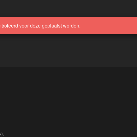
ntroleerd voor deze geplaatst worden.
).