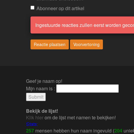
Abonneer op dit artikel
Ingestuurde reacties zullen eerst worden geco
Geef je naam op!
Mijn naam is :
Bekijk de lijst!
Klik hier
om de lijst met namen te bekijken!
Stats:
257
mensen hebben hun naam ingevuld (
204
uniek