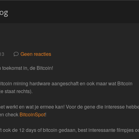
log
13
Geen reacties
toekomst in, de Bitcoin!
 bitcoin mining hardware aangeschaft en ook maar wat Bitcoin
 staat rechts).
e het werkt en wat je ermee kan! Voor de gene die interesse hebb
pen check
BitcoinSpot
!
ok de 12 days of bitcoin gedaan, best interessante filmpjes 