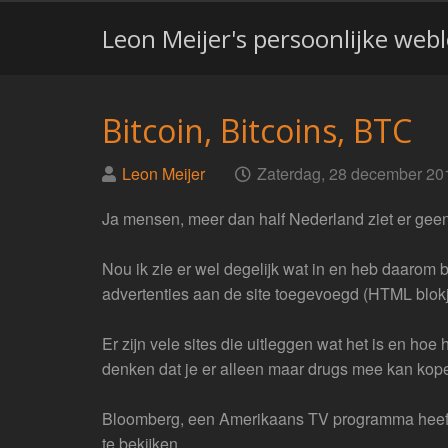
Leon Meijer's persoonlijke web
Bitcoin, Bitcoins, BTC
Geplaatst
op
Leon Meijer
Zaterdag, 28 december 20
door
Ja mensen, meer dan half Nederland ziet er geen 
Nou ik zie er wel degelijk wat in en heb daarom
advertenties aan de site toegevoegd (HTML blokje
Er zijn vele sites die uitleggen wat het is en ho
denken dat je er alleen maar drugs mee kan ko
Bloomberg, een Amerikaans TV programma heeft o
te bekijken.