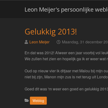
Leon Meijer's persoonlijke web
Gelukkig 2013!
Geplaatst
op
Leon Meijer
Maandag, 31 december 2
door
En dat was 2012! Alweer een jaar voorbij vol l
We zullen het zien en hopelijk ga ik er weer wat 
Oud op nieuw vier ik ditjaar met Malou bij mijn o
niet bij zijn, Manon mijn zus is net terug uit Lond
Goed dit was 'm weer een goed en gelukkig 2013!
Categorieën:
Weblog